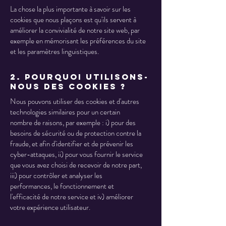
La chose la plus importante à savoir sur les
cookies que nous plaçons est qu'ils servent à
améliorer la convivialité de notre site web, par
exemple en mémorisant les préférences du site
et les paramètres linguistiques.
2. Pourquoi utilisons-
nous des cookies ?
Nous pouvons utiliser des cookies et d'autres
technologies similaires pour un certain
nombre de raisons, par exemple : i) pour des
besoins de sécurité ou de protection contre la
fraude, et afin d'identifier et de prévenir les
cyber-attaques, ii) pour vous fournir le service
que vous avez choisi de recevoir de notre part,
iii) pour contrôler et analyser les
performances, le fonctionnement et
l'efficacité de notre service et iv) améliorer
votre expérience utilisateur.