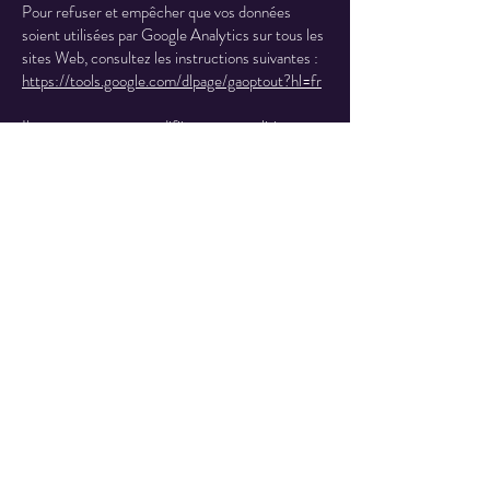
Pour refuser et empêcher que vos données
soient utilisées par Google Analytics sur tous les
sites Web, consultez les instructions suivantes :
https://tools.google.com/dlpage/gaoptout?hl=fr
Il se peut que nous modifiions cette politique en
matière de cookies. Nous vous encourageons à
consulter régulièrement cette page pour obtenir
les dernières informations sur les cookies.