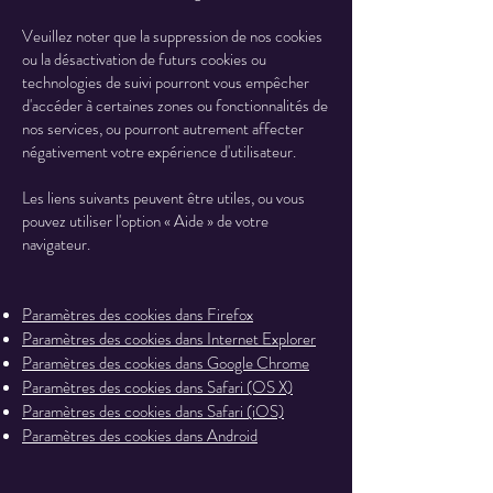
Veuillez noter que la suppression de nos cookies
ou la désactivation de futurs cookies ou
technologies de suivi pourront vous empêcher
d'accéder à certaines zones ou fonctionnalités de
nos services, ou pourront autrement affecter
négativement votre expérience d'utilisateur.
Les liens suivants peuvent être utiles, ou vous
pouvez utiliser l'option « Aide » de votre
navigateur.
Paramètres des cookies dans Firefox
Paramètres des cookies dans Internet Explorer
Paramètres des cookies dans Google Chrome
Paramètres des cookies dans Safari (OS X)
Paramètres des cookies dans Safari (iOS)
Paramètres des cookies dans Android