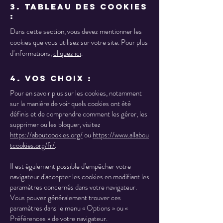
3. Tableau des cookies
:
Dans cette section, vous devez mentionner les
cookies que vous utilisez sur votre site. Pour plus
d'informations,
cliquez ici
.
4. Vos choix :
Pour en savoir plus sur les cookies, notamment
sur la manière de voir quels cookies ont été
définis et de comprendre comment les gérer, les
supprimer ou les bloquer, visitez
https://aboutcookies.org/
ou
https://www.allabou
tcookies.org/fr/
.
Il est également possible d'empêcher votre
navigateur d'accepter les cookies en modifiant les
paramètres concernés dans votre navigateur.
Vous pouvez généralement trouver ces
paramètres dans le menu « Options » ou «
Préférences » de votre navigateur.